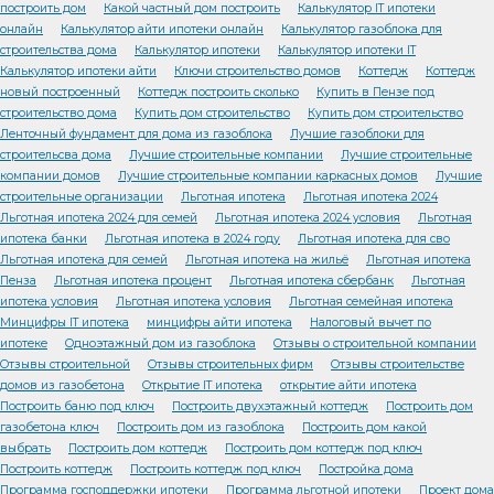
построить дом
Какой частный дом построить
Калькулятор IT ипотеки
онлайн
Калькулятор айти ипотеки онлайн
Калькулятор газоблока для
строительства дома
Калькулятор ипотеки
Калькулятор ипотеки IT
Калькулятор ипотеки айти
Ключи строительство домов
Коттедж
Коттедж
новый построенный
Коттедж построить сколько
Купить в Пензе под
строительство дома
Купить дом строительство
Купить дом строительство
Ленточный фундамент для дома из газоблока
Лучшие газоблоки для
строительсва дома
Лучшие строительные компании
Лучшие строительные
компании домов
Лучшие строительные компании каркасных домов
Лучшие
строительные организации
Льготная ипотека
Льготная ипотека 2024
Льготная ипотека 2024 для семей
Льготная ипотека 2024 условия
Льготная
ипотека банки
Льготная ипотека в 2024 году
Льготная ипотека для сво
Льготная ипотека для семей
Льготная ипотека на жильё
Льготная ипотека
Пенза
Льготная ипотека процент
Льготная ипотека сбербанк
Льготная
ипотека условия
Льготная ипотека условия
Льготная семейная ипотека
Минцифры IT ипотека
минцифры айти ипотека
Налоговый вычет по
ипотеке
Одноэтажный дом из газоблока
Отзывы о строительной компании
Отзывы строительной
Отзывы строительных фирм
Отзывы строительстве
домов из газобетона
Открытие IT ипотека
открытие айти ипотека
Построить баню под ключ
Построить двухэтажный коттедж
Построить дом
газобетона ключ
Построить дом из газоблока
Построить дом какой
выбрать
Построить дом коттедж
Построить дом коттедж под ключ
Построить коттедж
Построить коттедж под ключ
Постройка дома
Программа господдержки ипотеки
Программа льготной ипотеки
Проект дома