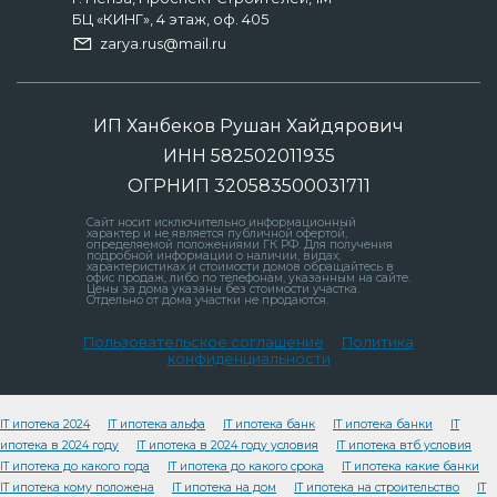
БЦ «КИНГ», 4 этаж, оф. 405
zarya.rus@mail.ru
ИП Ханбеков Рушан Хайдярович
ИНН 582502011935
ОГРНИП 320583500031711
Сайт носит исключительно информационный
характер и не является публичной офертой,
определяемой положениями ГК РФ. Для получения
подробной информации о наличии, видах,
характеристиках и стоимости домов обращайтесь в
офис продаж, либо по телефонам, указанным на сайте.
Цены за дома указаны без стоимости участка.
Отдельно от дома участки не продаются.
Пользовательское соглашение
Политика
конфиденциальности
IT ипотека 2024
IT ипотека альфа
IT ипотека банк
IT ипотека банки
IT
ипотека в 2024 году
IT ипотека в 2024 году условия
IT ипотека втб условия
IT ипотека до какого года
IT ипотека до какого срока
IT ипотека какие банки
IT ипотека кому положена
IT ипотека на дом
IT ипотека на строительство
IT