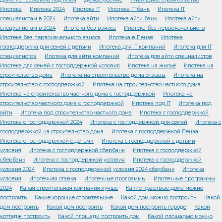
Ипотека
Ипотека 2024
Ипотека IT
Ипотека IT банк
Ипотека IT
специалистам в 2024
Ипотека айти
Ипотека айти банк
Ипотека айти
специалистам в 2024
Ипотека без взноса
Ипотека без первоначального
Ипотека без первоначального взноса
Ипотека в Пензе
Ипотека
господдержка для семей с детьми
Ипотека для IT компаний
Ипотека для IT
специалистов
Ипотека для айти компаний
Ипотека для айти специалистов
Ипотека для семей с господдержкой условия
Ипотека на жильё
Ипотека на
строительство дома
Ипотека на строительство дома отзывы
Ипотека на
строительство с господдержкой
Ипотека на строительство частного дома
Ипотека на строительство частного дома с господдержкой
Ипотека на
строительство частного дома с господдержкой
Ипотека под IT
Ипотека под
айти
Ипотека под строительство частного дома
Ипотека с господдержкой
Ипотека с господдержкой 2024
Ипотека с господдержкой для семей
Ипотека с
господдержкой на строительство дома
Ипотека с господдержкой Пенза
Ипотека с господдержкой с детьми
Ипотека с господдержкой с детьми
условия
Ипотека с господдержкой сбербанк
Ипотека с господдержкой
сбербанк
Ипотека с господдержкой условия
Ипотека с господдержкой
условия 2024
Ипотека с господдержкой условия 2024 сбербанк
Ипотека
условия
Ипотечная ставка
Ипотечные программы
Ипотечные программы
2024
Какая строительная компания лучше
Какие красивые дома можно
построить
Какие хорошие строительные
Какой дом можно построить
Какой
дом построить
Какой дом построить
Какой дом построить городе
Какой
коттедж построить
Какой площади построить дом
Какой площадью можно