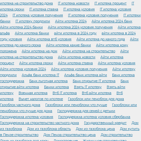
ипотека на строительство дома
IT ипотека новости
IT ипотека процент
IT
ипотека сроки
IT ипотека ставка
IT ипотека условия
IT ипотека условия
2024
IT ипотека условия получения
IT ипотека условия получения
IT ипотеки
банки
IT ипотеку продлили
Айти ипотека 2024
Айти ипотека 2024 банк
Айти ипотека 2024 банки
Айти ипотека 2024 условия получения
Айти ипотека
альфа
Айти ипотека банки
айти ипотека в 2024 году
айти ипотека в 2024
году условия
Айти ипотека втб условия
Айти ипотека до какого года
Айти
ипотека до какого срока
Айти ипотека какие банки
Айти ипотека кому
положена
Айти ипотека на дом
Айти ипотека на строительство
Айти
ипотека на строительство дома
Айти ипотека новости
Айти ипотека
процент
Айти ипотека сроки
Айти ипотека ставка
Айти ипотека условия
Айти ипотека условия 2024
Айти ипотека условия получения
Айти ипотеку
продлили
Альфа банк ипотека IT
Альфа банк ипотека айти
Банк ипотека
господдержка
Банк льготная ипотека
Банк открытие IT ипотека
Банк
открытие айти ипотека
Банки ипотека
Взять IT ипотеку
Взять айти
ипотеку
Военная ипотека
Втб IT ипотека
Втб айти ипотека
Втб
ипотека
Вычет налогов по ипотеке
Газоблок или пеноблок для дома
Газоблок частного дома
Газоблоки или пеноблоки что лучше
Газоблоки или
пеноблоки что лучше для дома
Господдержка для семей с детьми
Господдержка ипотека условия
Господдержка ипотека условия сбербанка
Господдержка на строительство частного дома
Государственный кредит
Дом
из газоблока
Дом из газоблока область
Дом из газоблока цена
Дом купить
в Пензе строительство
Дом Пенза строительство цена
Дом строительство
Дома из газоблока под ключ
Домостроение
Жилищное строительство