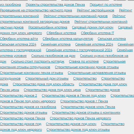
из газоблока
Проекты строительства домов Пенза
Процент по ипотеке
Разрешение на строительство частного дома
Рейтинг застройщиков
Рейтинг
строительных компаний
Рейтинг строительных компаний домов
Рейтинг
строительных компаний загородных домов
Рейтинг строительных компаний
частных домов
Россельхозбанк ипотека
Садовый домик под ключ
Садовый
домик под ключ недорого
Сбербанк ипотека
Сбербанк ипотека IT
Сбербанк ипотека айти
Сбербанк ипотека калькулятор
Сельская ипотека
Сельская ипотека 2024
Семейная ипотека
Семейная ипотека 2024
Семейная
ипотека с господдержкой
Семейная ипотека с господдержкой 2024
Семейная
ипотека условия
Сколько газоблоков на дом
Сколько нужно газоблоков на
дом
Сколько стоит построить коттедж
Ставка по ипотеке
Строительная
компания отзывы сотрудников
Строительные компании домов отзывы
Строительные компании пенза отзывы
Строительные направления отзывы
сотрудников
Строительный дом отзывы
Строительство
Строительство
дома
Строительство дома под ключ область
Строительство дома под ключ
Пенза цены
Строительство дома под ключ цена
Строительство домов
Строительство домов 2
Строительство домов в Пензе под ключ
Строительство
домов в Пензе под ключ недорого
Строительство домов г Пенза
Строительство домов из газоблока
Строительство домов ключ Пенза
Строительство домов отзывы
Строительство домов отзывы о компаниях
Строительство домов Пенза
Строительство домов Пенза недорого
Строительство домов под
Строительство домов под ключ
Строительство
домов под ключ недорого
Строительство домов под ключ отзывы