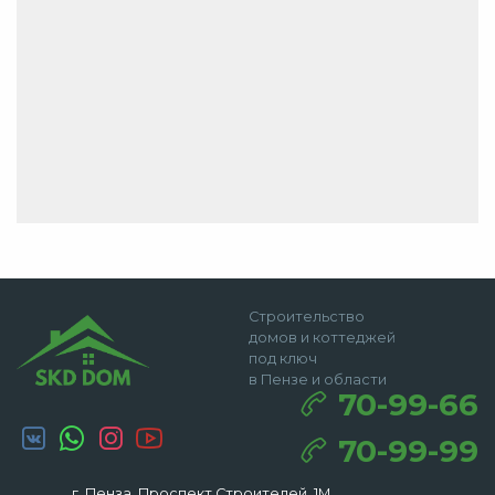
Строительство
домов и коттеджей
под ключ
в Пензе и области
70-99-66
70-99-99
г. Пенза, Проспект Строителей, 1М