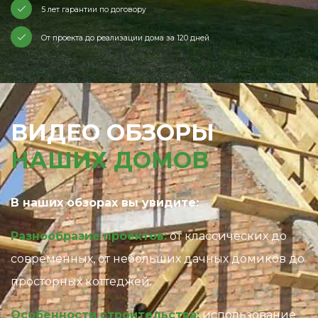
5 лет гарантии по договору
От проекта до реализации дома за 120 дней
ВИДЕО ОБЗОРЫ
НАШИХ ДОМОВ
В наших обзорах вы увидите:
Разнообразие проектов:
от классических до
современных, от небольших дачных домиков до
просторных коттеджей.
Особенности строительства:
использование