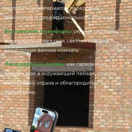
экологичных материалов, передовых
технологий и профессионального подхода.
Внутреннюю планировку:
уютные гостиные,
функциональные кухни, светлые спальни и
комфортные ванные комнаты.
Ландшафтный дизайн:
как гармонично
вписать дом в окружающий пейзаж, создать
уютную зону отдыха и облагородить
территорию.