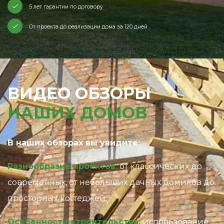
5 лет гарантии по договору
От проекта до реализации дома за 120 дней
ВИДЕО ОБЗОРЫ
НАШИХ ДОМОВ
В наших обзорах вы увидите:
Разнообразие проектов:
от классических до
современных, от небольших дачных домиков до
просторных коттеджей.
Особенности строительства:
использование