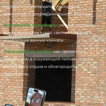
экологичных материалов, передовых
технологий и профессионального подхода.
Внутреннюю планировку:
уютные гостиные,
функциональные кухни, светлые спальни и
комфортные ванные комнаты.
Ландшафтный дизайн:
как гармонично
вписать дом в окружающий пейзаж, создать
уютную зону отдыха и облагородить
территорию.