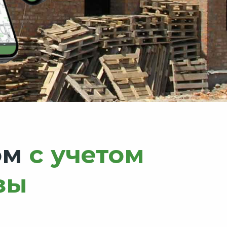
ом
с учетом
зы