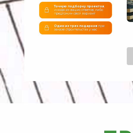
Точную подборку проектов
,
исходя из ваших ответов, либо
предложим свой вариант
Один из трех подарков
при
заказе строительства у нас