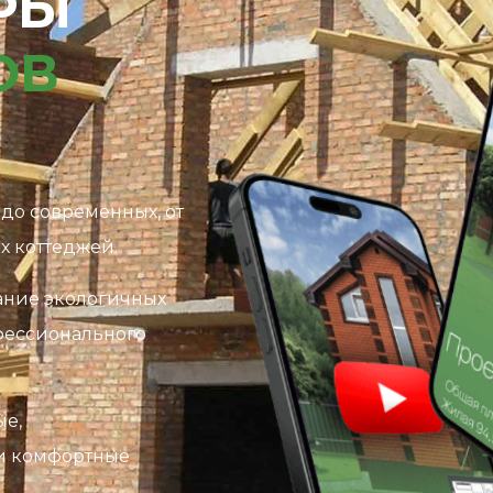
РЫ
ОВ
 до современных, от
х коттеджей.
ание экологичных
фессионального
ые,
 и комфортные