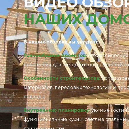
ВИДЕО ОБЗО
НАШИХ ДОМ
В наших обзорах вы увидите:
Разнообразие проектов:
от классических
небольших дачных домиков до просторны
Особенности строительства:
использов
материалов, передовых технологий и про
подхода.
Внутреннюю планировку:
уютные гостин
функциональные кухни, светлые спальни
ванные комнаты.