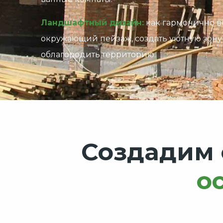
Ландшафтный дизайн:
как гармонично в
окружающий пейзаж, создать уютную зону
облагородить территорию.
Создадим
о