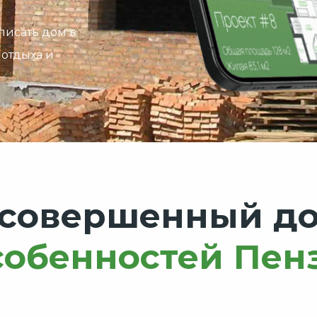
писать дом в
 отдыха и
 совершенный д
собенностей Пен