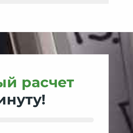
ый расчет
инуту!