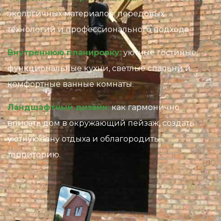
экологичных материалов, передовых
технологий и профессионального подхода.
Внутреннюю планировку:
уютные гостиные,
функциональные кухни, светлые спальни и
комфортные ванные комнаты.
Ландшафтный дизайн:
как гармонично
вписать дом в окружающий пейзаж, создать
уютную зону отдыха и облагородить
территорию.