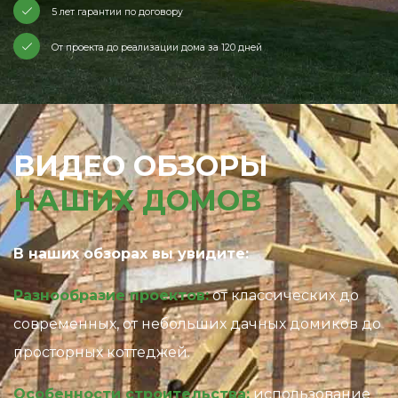
5 лет гарантии по договору
От проекта до реализации дома за 120 дней
ВИДЕО ОБЗОРЫ
НАШИХ ДОМОВ
В наших обзорах вы увидите:
Разнообразие проектов:
от классических до
современных, от небольших дачных домиков до
просторных коттеджей.
Особенности строительства:
использование