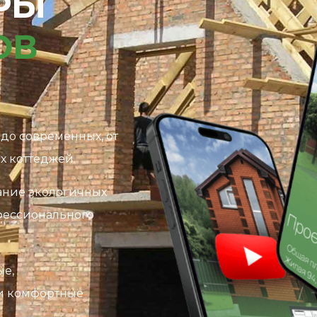
РЫ
ОВ
 до современных, от
х коттеджей.
ание экологичных
фессионального
ые,
 и комфортные