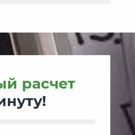
ый расчет
инуту!