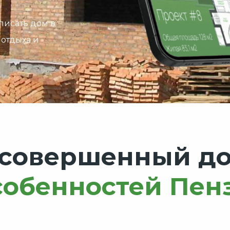
писать дом в
 отдыха и
 совершенный д
собенностей Пен