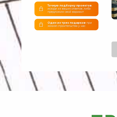
Точную подборку проектов
,
исходя из ваших ответов, либо
предложим свой вариант
Один из трех подарков
при
заказе строительства у нас