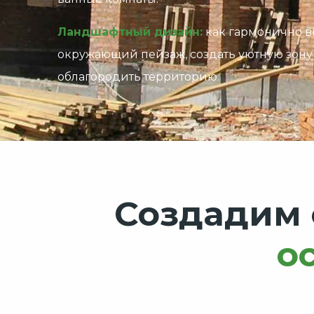
Ландшафтный дизайн:
как гармонично в
окружающий пейзаж, создать уютную зону
облагородить территорию.
Создадим
о