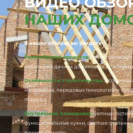
ВИДЕО ОБЗО
НАШИХ ДОМ
В наших обзорах вы увидите:
Разнообразие проектов:
от классических
небольших дачных домиков до просторны
Особенности строительства:
использов
материалов, передовых технологий и про
подхода.
Внутреннюю планировку:
уютные гостин
функциональные кухни, светлые спальни
ванные комнаты.