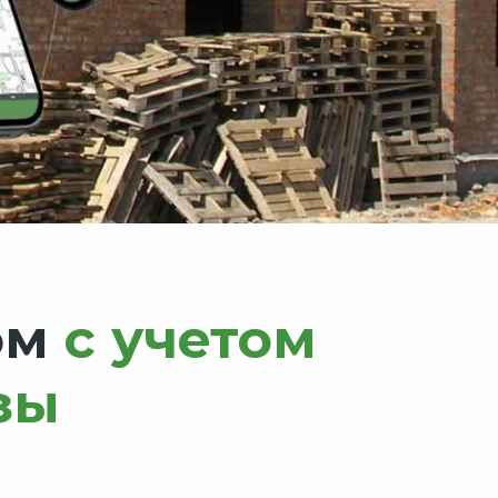
ом
с учетом
зы